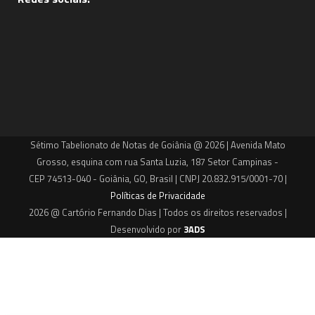
Sétimo Tabelionato de Notas de Goiânia @ 2026 | Avenida Mato
Grosso, esquina com rua Santa Luzia, 187 Setor Campinas -
CEP 74513-040 - Goiânia, GO, Brasil | CNPJ 20.832.915/0001-70 |
Políticas de Privacidade
2026 @ Cartório Fernando Dias | Todos os direitos reservados |
Desenvolvido por
3ADS