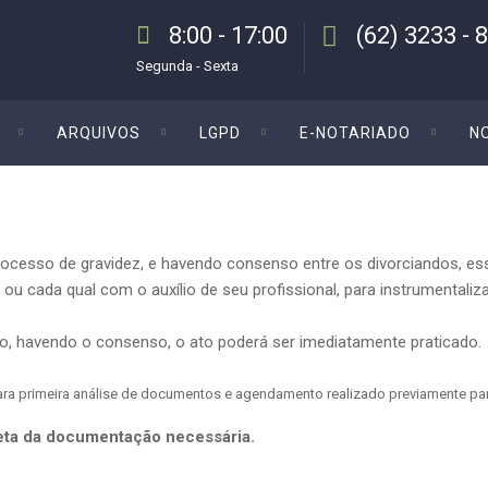
8:00 - 17:00
(62) 3233 - 
Segunda - Sexta
ARQUIVOS
LGPD
E-NOTARIADO
N
ocesso de gravidez, e havendo consenso entre os divorciandos, ess
cada qual com o auxílio de seu profissional, para instrumentalizar
sso, havendo o consenso, o ato poderá ser imediatamente praticado.
para primeira análise de documentos e agendamento realizado previamente par
leta da documentação necessária.